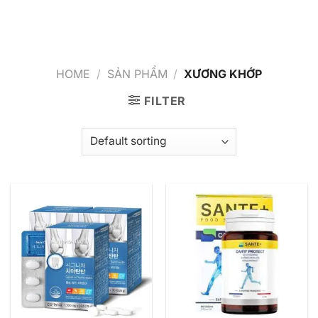
Skip
to
content
HOME
/
SẢN PHẨM
/
XƯƠNG KHỚP
FILTER