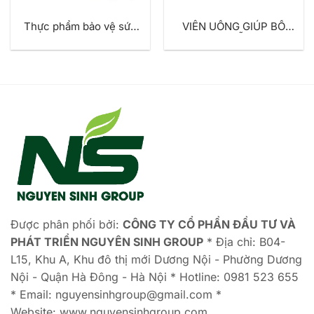
Thực phẩm bảo vệ sức
VIÊN UỐNG GIÚP BỔ
khỏe SIGNATURE TEETH
SUNG VÀ HỖ TRỢ CƠ
HEALTH (Hộp/ 5 vỉ x 6
KHỚP CARTI’ PROTECT
viên nén)
SANTE+ (Hộp/60 viên
nang cứng)
Được phân phối bởi:
CÔNG TY CỔ PHẦN ĐẦU TƯ VÀ
PHÁT TRIỂN NGUYÊN SINH GROUP
* Địa chỉ: B04-
L15, Khu A, Khu đô thị mới Dương Nội - Phường Dương
Nội - Quận Hà Đông - Hà Nội * Hotline: 0981 523 655
* Email: nguyensinhgroup@gmail.com *
Website: www.nguyensinhgroup.com