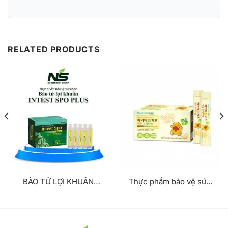
RELATED PRODUCTS
BÀO TỬ LỢI KHUẨN
Thực phẩm bảo vệ sức
INTEST SPO PLUS
khỏe Baby & Kids Lacto
(HỘP/20 ỐNG/10ml)
Premium (Hộp/ 30 gói/
2g)