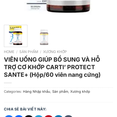
HOME
/
SẢN PHẨM
/
XƯƠNG KHỚP
VIÊN UỐNG GIÚP BỔ SUNG VÀ HỖ
TRỢ CƠ KHỚP CARTI’ PROTECT
SANTE+ (Hộp/60 viên nang cứng)
Categories:
Hàng Nhập khẩu
,
Sản phẩm
,
Xương khớp
CHIA SẺ BÀI VIẾT NÀY: