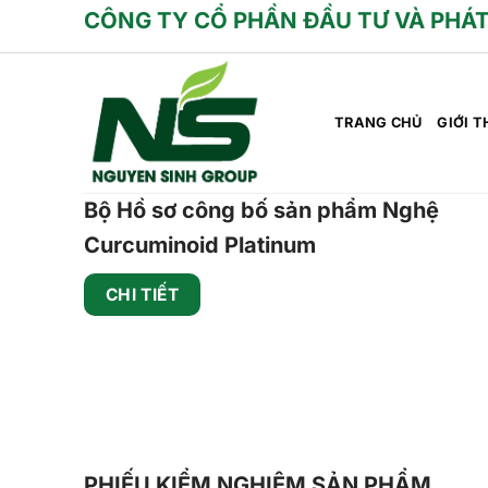
Skip
CÔNG TY CỔ PHẦN ĐẦU TƯ VÀ PHÁT
to
content
TRANG CHỦ
GIỚI T
Bộ Hồ sơ công bố sản phẩm Nghệ
Curcuminoid Platinum
CHI TIẾT
PHIẾU KIỂM NGHIỆM SẢN PHẨM