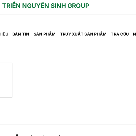
 TRIỂN NGUYÊN SINH GROUP
HIỆU
BẢN TIN
SẢN PHẨM
TRUY XUẤT SẢN PHẨM
TRA CỨU
N